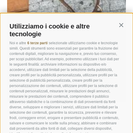
Utilizziamo i cookie e altre
Contin
tecnologie
Noi e altre
6 terze parti
selezionate utilizziamo cookie e tecnologie
simili. Questi strumenti sono essenziali per garantire la fruizione dei
contenuti digitali, migliorare la navigazione e, previo tuo consenso,
per scopi pubblicitari. Ad esempio, potremmo utilizzare i tuoi dati per
le seguenti finalità: archiviare informazioni su dispositivo e/o
accedervi, utilizzare dati limitati per la selezione della pubblicità,
creare profili per la pubblicità personalizzata, utilizzare profili per la
selezione di pubblicità personalizzata, creare profili per la
personalizzazione dei contenuti, utilizzare profili per la selezione di
contenuti personalizzati, misurare le prestazioni degli annunci,
misurare le prestazioni dei contenuti, comprendere il pubblico
attraverso statistiche o la combinazione di dati provenienti da fonti
diverse, sviluppare e migliorare i servizi, utilizzare dati limitati per la
Kronplatz Hotel ANDER
selezione dei contenuti, garantire la sicurezza, prevenire e rilevare
frodi, correggere errori, erogare e presentare pubblicità e contenuto,
salvare e comunicare le scelte sulla privacy, abbinare e combinare
Soggiornare in posizione tranquilla vicino al centro di Brunico
dati provenienti da altre fonti di dati, collegare diversi dispositivi,
Stile contemporaneo con attenzione alla tradizione