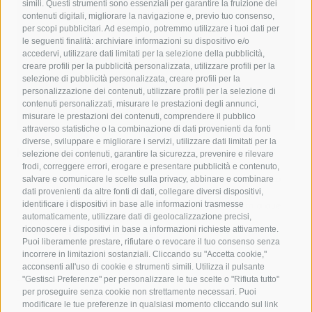
simili. Questi strumenti sono essenziali per garantire la fruizione dei
contenuti digitali, migliorare la navigazione e, previo tuo consenso,
per scopi pubblicitari. Ad esempio, potremmo utilizzare i tuoi dati per
le seguenti finalità: archiviare informazioni su dispositivo e/o
accedervi, utilizzare dati limitati per la selezione della pubblicità,
creare profili per la pubblicità personalizzata, utilizzare profili per la
selezione di pubblicità personalizzata, creare profili per la
personalizzazione dei contenuti, utilizzare profili per la selezione di
contenuti personalizzati, misurare le prestazioni degli annunci,
misurare le prestazioni dei contenuti, comprendere il pubblico
attraverso statistiche o la combinazione di dati provenienti da fonti
diverse, sviluppare e migliorare i servizi, utilizzare dati limitati per la
Kronplatz Hotel ANDER
selezione dei contenuti, garantire la sicurezza, prevenire e rilevare
frodi, correggere errori, erogare e presentare pubblicità e contenuto,
salvare e comunicare le scelte sulla privacy, abbinare e combinare
Soggiornare in posizione tranquilla vicino al centro di Brunico
dati provenienti da altre fonti di dati, collegare diversi dispositivi,
Stile contemporaneo con attenzione alla tradizione
identificare i dispositivi in base alle informazioni trasmesse
Giardino privato con piscina & esperienze nella natura a due
automaticamente, utilizzare dati di geolocalizzazione precisi,
passi dal Plan de Corones
riconoscere i dispositivi in base a informazioni richieste attivamente.
Gustare specialità altoatesine
Puoi liberamente prestare, rifiutare o revocare il tuo consenso senza
incorrere in limitazioni sostanziali. Cliccando su "Accetta cookie,"
acconsenti all'uso di cookie e strumenti simili. Utilizza il pulsante
ALL’HOTEL ANDER
"Gestisci Preferenze" per personalizzare le tue scelte o "Rifiuta tutto"
per proseguire senza cookie non strettamente necessari. Puoi
modificare le tue preferenze in qualsiasi momento cliccando sul link