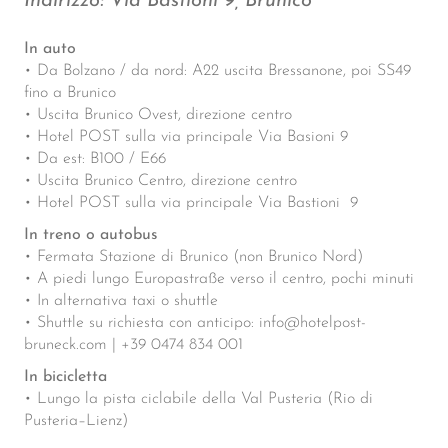
Indirizzo: Via Bastioni 9, Brunico
In auto
• Da Bolzano / da nord: A22 uscita Bressanone, poi SS49
fino a Brunico
• Uscita Brunico Ovest, direzione centro
• Hotel POST sulla via principale Via Basioni 9
• Da est: B100 / E66
• Uscita Brunico Centro, direzione centro
• Hotel POST sulla via principale Via Bastioni 9
In treno o autobus
• Fermata Stazione di Brunico (non Brunico Nord)
• A piedi lungo Europastraße verso il centro, pochi minuti
• In alternativa taxi o shuttle
• Shuttle su richiesta con anticipo: info@hotelpost-
bruneck.com | +39 0474 834 001
In bicicletta
• Lungo la pista ciclabile della Val Pusteria (Rio di
Pusteria–Lienz)