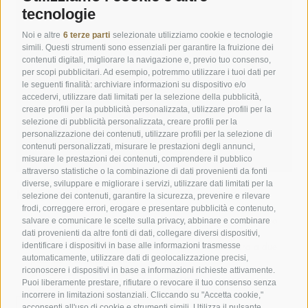
tecnologie
Noi e altre
6 terze parti
selezionate utilizziamo cookie e tecnologie
simili. Questi strumenti sono essenziali per garantire la fruizione dei
contenuti digitali, migliorare la navigazione e, previo tuo consenso,
per scopi pubblicitari. Ad esempio, potremmo utilizzare i tuoi dati per
le seguenti finalità: archiviare informazioni su dispositivo e/o
accedervi, utilizzare dati limitati per la selezione della pubblicità,
creare profili per la pubblicità personalizzata, utilizzare profili per la
selezione di pubblicità personalizzata, creare profili per la
personalizzazione dei contenuti, utilizzare profili per la selezione di
contenuti personalizzati, misurare le prestazioni degli annunci,
misurare le prestazioni dei contenuti, comprendere il pubblico
attraverso statistiche o la combinazione di dati provenienti da fonti
diverse, sviluppare e migliorare i servizi, utilizzare dati limitati per la
Kronplatz Hotel ANDER
selezione dei contenuti, garantire la sicurezza, prevenire e rilevare
frodi, correggere errori, erogare e presentare pubblicità e contenuto,
salvare e comunicare le scelte sulla privacy, abbinare e combinare
Soggiornare in posizione tranquilla vicino al centro di Brunico
dati provenienti da altre fonti di dati, collegare diversi dispositivi,
Stile contemporaneo con attenzione alla tradizione
identificare i dispositivi in base alle informazioni trasmesse
Giardino privato con piscina & esperienze nella natura a due
automaticamente, utilizzare dati di geolocalizzazione precisi,
passi dal Plan de Corones
riconoscere i dispositivi in base a informazioni richieste attivamente.
Gustare specialità altoatesine
Puoi liberamente prestare, rifiutare o revocare il tuo consenso senza
incorrere in limitazioni sostanziali. Cliccando su "Accetta cookie,"
acconsenti all'uso di cookie e strumenti simili. Utilizza il pulsante