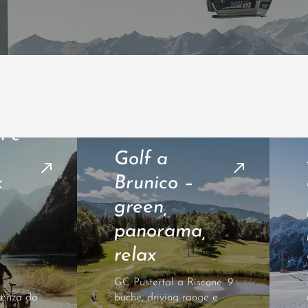
l e
–
Golf a
k
Brunico –
green,
panorama,
relax
GC Pustertal a Riscone: 9
rtenza da
buche, driving range e