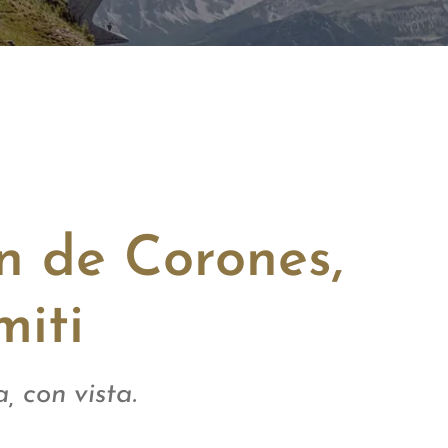
an de Corones,
iti
, con vista.