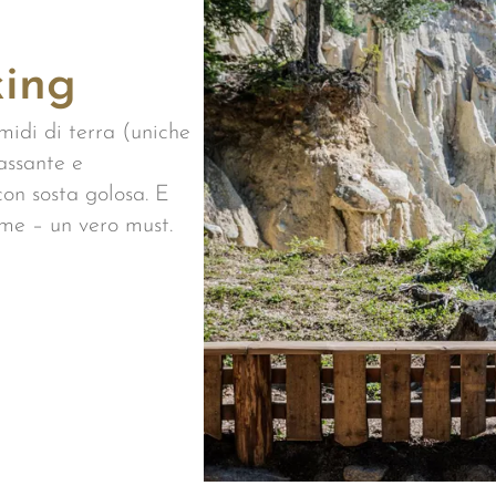
king
amidi di terra (uniche
lassante e
con sosta golosa. E
ime – un vero must.