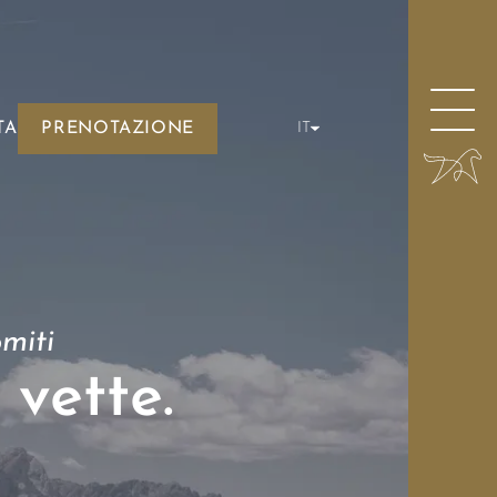
TA
PRENOTAZIONE
IT
miti
 vette.