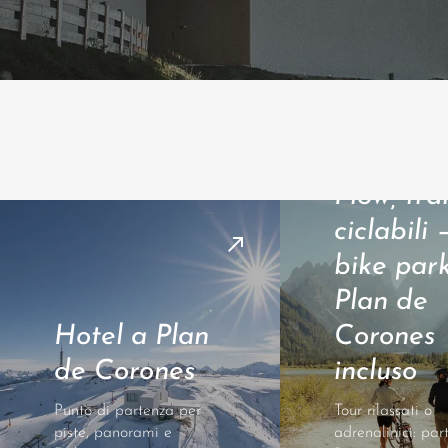
Flow, trai
ciclabili 
bike par
Plan de
Hotel a Plan
Corones
de Corones
incluso
Punto di partenza per
Tour rilassati o
piste, panorami e
adrenalinici: pa