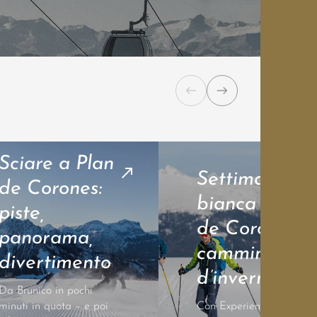
Sciare a Plan
Settimana
de Corones:
bianca a Plan
piste,
de Corones:
panorama,
camminate
divertimento
d’inverno
Da Brunico in pochi
minuti in quota – e poi
Con Experience Guide