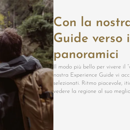
Con la nostr
Guide verso i
panoramici
Il modo più bello per vivere il 
nostra Experience Guide vi acc
selezionati. Ritmo piacevole, iti
vedere la regione al suo meglio