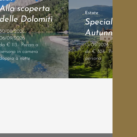
Alla scoperta
Estate
delle Dolomiti
Speciale
Autunno 4=3
30/08/2026 -
06/09/2026
da € 113.- Prezzo a
13/09/2026 - 24/11/2026
persona in camera
da € 324.- Prezzo a
doppia a notte
persona