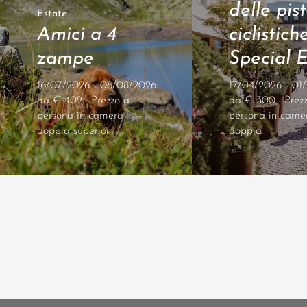
delle pis
Estate
Amici a 4
ciclistiche
zampe
Special E
16/07/2026 - 08/08/2026
17/04/2026 - 01/
da € 402.- Prezzo a
da € 300.- Prez
persona in camera
persona in came
doppia superior
doppia