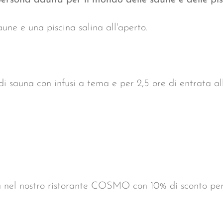
 persona adulta per il mondo delle saune e delle pi
une e una piscina salina all'aperto.
i sauna con infusi a tema e per 2,5 ore di entrata all
a nel nostro ristorante COSMO con 10% di sconto per 