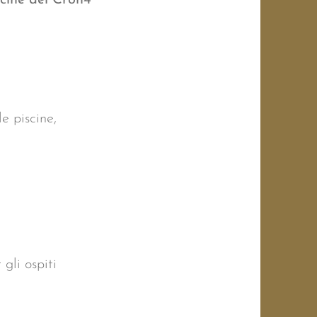
scine del Cron4
e piscine,
gli ospiti