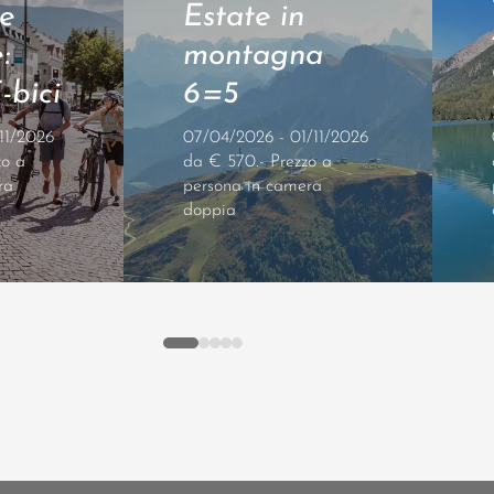
te
Estate in
:
montagna
-bici
6=5
11/2026
07/04/2026 - 01/11/2026
zo a
da € 570.- Prezzo a
ra
persona in camera
doppia