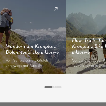
Flow, Trails, Ta
Wandern am Kronplatz –
Kronplatz Bike 
Dolomitenblicke inklusive
inklusive
Von Genusstour bis Gipfel:
Genussradeln oder Ac
unterwegs mit Aussicht.
Tour startet in Brunec