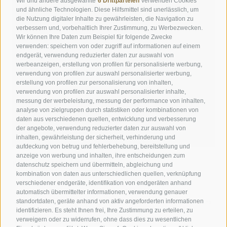
Wir und andere ausgewählte
6 Drittparteien
verwenden Cookies
und ähnliche Technologien. Diese Hilfsmittel sind unerlässlich, um
die Nutzung digitaler Inhalte zu gewährleisten, die Navigation zu
verbessern und, vorbehaltlich Ihrer Zustimmung, zu Werbezwecken.
Wir können Ihre Daten zum Beispiel für folgende Zwecke
verwenden: speichern von oder zugriff auf informationen auf einem
endgerät, verwendung reduzierter daten zur auswahl von
werbeanzeigen, erstellung von profilen für personalisierte werbung,
verwendung von profilen zur auswahl personalisierter werbung,
erstellung von profilen zur personalisierung von inhalten,
verwendung von profilen zur auswahl personalisierter inhalte,
messung der werbeleistung, messung der performance von inhalten,
analyse von zielgruppen durch statistiken oder kombinationen von
daten aus verschiedenen quellen, entwicklung und verbesserung
der angebote, verwendung reduzierter daten zur auswahl von
inhalten, gewährleistung der sicherheit, verhinderung und
aufdeckung von betrug und fehlerbehebung, bereitstellung und
anzeige von werbung und inhalten, ihre entscheidungen zum
Kronplatz Hotel ANDER
datenschutz speichern und übermitteln, abgleichung und
kombination von daten aus unterschiedlichen quellen, verknüpfung
verschiedener endgeräte, identifikation von endgeräten anhand
Ruhig wohnen nahe dem Zentrum von Bruneck
automatisch übermittelter informationen, verwendung genauer
Zeitgemäßer Stil mit Sinn für Tradition
standortdaten, geräte anhand von aktiv angeforderten informationen
Eigener Garten mit Pool & Naturerlebnisse am Kronplatz ganz
identifizieren. Es steht Ihnen frei, Ihre Zustimmung zu erteilen, zu
nah
verweigern oder zu widerrufen, ohne dass dies zu wesentlichen
Südtiroler Spezialitäten genießen