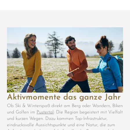
Aktivmomente das ganze Jahr
Ob Ski & Winterspaß direkt am Berg oder Wandern, Biken
und Golfen im
Pustertal
: Die Region begeistert mit Vielfalt
und kurzen Wegen. Dazu kommen Top-Infrastruktur,
eindrucksvolle Aussichtspunkte und eine Natur, die zum