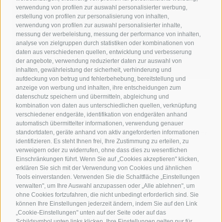
verwendung von profilen zur auswahl personalisierter werbung,
erstellung von profilen zur personalisierung von inhalten,
verwendung von profilen zur auswahl personalisierter inhalte,
messung der werbeleistung, messung der performance von inhalten,
analyse von zielgruppen durch statistiken oder kombinationen von
daten aus verschiedenen quellen, entwicklung und verbesserung
der angebote, verwendung reduzierter daten zur auswahl von
inhalten, gewährleistung der sicherheit, verhinderung und
aufdeckung von betrug und fehlerbehebung, bereitstellung und
anzeige von werbung und inhalten, ihre entscheidungen zum
Kronplatz Hotel ANDER
datenschutz speichern und übermitteln, abgleichung und
kombination von daten aus unterschiedlichen quellen, verknüpfung
verschiedener endgeräte, identifikation von endgeräten anhand
Ruhig wohnen nahe dem Zentrum von Bruneck
automatisch übermittelter informationen, verwendung genauer
Zeitgemäßer Stil mit Sinn für Tradition
standortdaten, geräte anhand von aktiv angeforderten informationen
Eigener Garten mit Pool & Naturerlebnisse am Kronplatz ganz
identifizieren. Es steht Ihnen frei, Ihre Zustimmung zu erteilen, zu
nah
verweigern oder zu widerrufen, ohne dass dies zu wesentlichen
Südtiroler Spezialitäten genießen
Einschränkungen führt. Wenn Sie auf „Cookies akzeptieren" klicken,
erklären Sie sich mit der Verwendung von Cookies und ähnlichen
Tools einverstanden. Verwenden Sie die Schaltfläche „Einstellungen
ZUM HOTEL ANDER
verwalten", um Ihre Auswahl anzupassen oder „Alle ablehnen", um
ohne Cookies fortzufahren, die nicht unbedingt erforderlich sind. Sie
können Ihre Einstellungen jederzeit ändern, indem Sie auf den Link
„Cookie-Einstellungen" unten auf der Seite oder auf das
Schildsymbol unten links klicken. Ihre Einstellungen gelten nur für