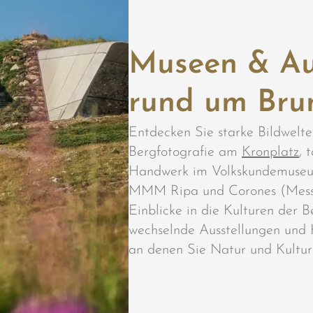
Museen & Au
rund um Bru
Entdecken Sie starke Bildwe
Bergfotografie am
Kronplatz
, 
Handwerk im Volkskundemuseum
MMM Ripa und Corones (Mess
Einblicke in die Kulturen der 
wechselnde Ausstellungen und K
an denen Sie Natur und Kultur