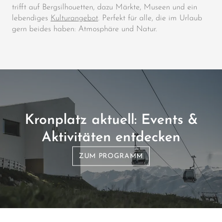
trifft auf Bergsilhouetten, dazu Märkte, Museen und ein
lebendiges
Kulturangebot
. Perfekt für alle, die im Urlaub
gern beides haben: Atmosphäre und Natur.
Kronplatz aktuell: Events &
Aktivitäten entdecken
ZUM PROGRAMM