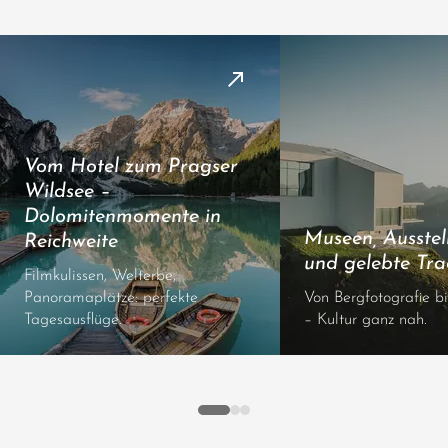
Vom Hotel zum Pragser
Wildsee –
Dolomitenmomente in
Museen, Ausste
Reichweite
und gelebte Tra
Filmkulissen, Welterbe,
Panoramaplätze: perfekte
Von Bergfotografie b
Tagesausflüge.
– Kultur ganz nah.