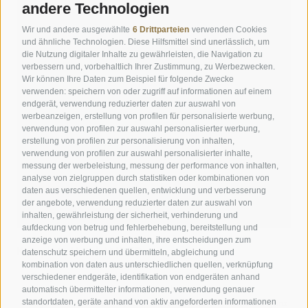
andere Technologien
Wir und andere ausgewählte
6 Drittparteien
verwenden Cookies
und ähnliche Technologien. Diese Hilfsmittel sind unerlässlich, um
die Nutzung digitaler Inhalte zu gewährleisten, die Navigation zu
verbessern und, vorbehaltlich Ihrer Zustimmung, zu Werbezwecken.
Wir können Ihre Daten zum Beispiel für folgende Zwecke
verwenden: speichern von oder zugriff auf informationen auf einem
endgerät, verwendung reduzierter daten zur auswahl von
werbeanzeigen, erstellung von profilen für personalisierte werbung,
verwendung von profilen zur auswahl personalisierter werbung,
erstellung von profilen zur personalisierung von inhalten,
verwendung von profilen zur auswahl personalisierter inhalte,
messung der werbeleistung, messung der performance von inhalten,
analyse von zielgruppen durch statistiken oder kombinationen von
daten aus verschiedenen quellen, entwicklung und verbesserung
der angebote, verwendung reduzierter daten zur auswahl von
inhalten, gewährleistung der sicherheit, verhinderung und
aufdeckung von betrug und fehlerbehebung, bereitstellung und
anzeige von werbung und inhalten, ihre entscheidungen zum
Kronplatz Hotel ANDER
datenschutz speichern und übermitteln, abgleichung und
kombination von daten aus unterschiedlichen quellen, verknüpfung
verschiedener endgeräte, identifikation von endgeräten anhand
Ruhig wohnen nahe dem Zentrum von Bruneck
automatisch übermittelter informationen, verwendung genauer
Zeitgemäßer Stil mit Sinn für Tradition
standortdaten, geräte anhand von aktiv angeforderten informationen
Eigener Garten mit Pool & Naturerlebnisse am Kronplatz ganz