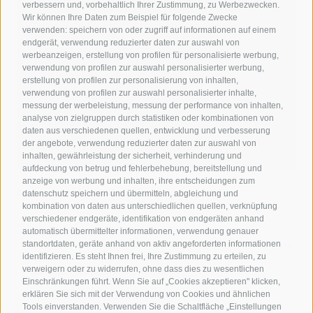
verbessern und, vorbehaltlich Ihrer Zustimmung, zu Werbezwecken.
Wir können Ihre Daten zum Beispiel für folgende Zwecke
verwenden: speichern von oder zugriff auf informationen auf einem
endgerät, verwendung reduzierter daten zur auswahl von
werbeanzeigen, erstellung von profilen für personalisierte werbung,
verwendung von profilen zur auswahl personalisierter werbung,
erstellung von profilen zur personalisierung von inhalten,
verwendung von profilen zur auswahl personalisierter inhalte,
messung der werbeleistung, messung der performance von inhalten,
analyse von zielgruppen durch statistiken oder kombinationen von
daten aus verschiedenen quellen, entwicklung und verbesserung
der angebote, verwendung reduzierter daten zur auswahl von
inhalten, gewährleistung der sicherheit, verhinderung und
aufdeckung von betrug und fehlerbehebung, bereitstellung und
anzeige von werbung und inhalten, ihre entscheidungen zum
Kronplatz Hotel ANDER
datenschutz speichern und übermitteln, abgleichung und
kombination von daten aus unterschiedlichen quellen, verknüpfung
verschiedener endgeräte, identifikation von endgeräten anhand
Ruhig wohnen nahe dem Zentrum von Bruneck
automatisch übermittelter informationen, verwendung genauer
Zeitgemäßer Stil mit Sinn für Tradition
standortdaten, geräte anhand von aktiv angeforderten informationen
Eigener Garten mit Pool & Naturerlebnisse am Kronplatz ganz
identifizieren. Es steht Ihnen frei, Ihre Zustimmung zu erteilen, zu
nah
verweigern oder zu widerrufen, ohne dass dies zu wesentlichen
Südtiroler Spezialitäten genießen
Einschränkungen führt. Wenn Sie auf „Cookies akzeptieren" klicken,
erklären Sie sich mit der Verwendung von Cookies und ähnlichen
Tools einverstanden. Verwenden Sie die Schaltfläche „Einstellungen
ZUM HOTEL ANDER